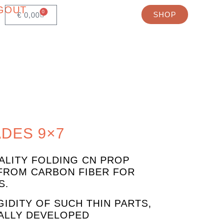
GOUT
0
SHOP
€
0,00
DES 9×7
UALITY FOLDING CN PROP
 FROM CARBON FIBER FOR
S.
GIDITY OF SUCH THIN PARTS,
ALLY DEVELOPED